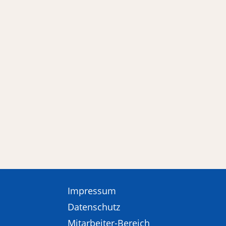
Die Freizeitgestaltung hat für alle Me
sein, Ausgrenzungen zu vermeiden und 
Dienst...
Impressum
Datenschutz
Mitarbeiter-Bereich