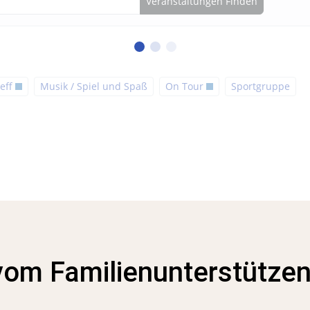
Veranstaltungen Finden
eff
Musik / Spiel und Spaß
On Tour
Sportgruppe
vom Familienunterstütze