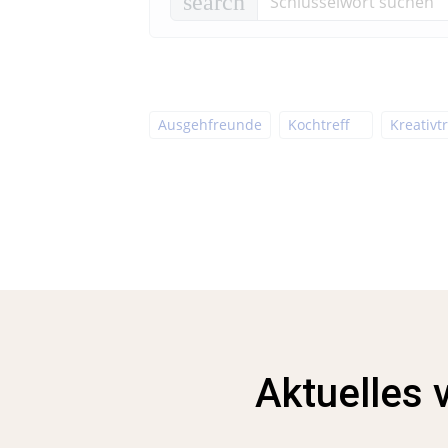
search
Ausgehfreunde
Kochtreff
Kreativtr
Aktuelles 