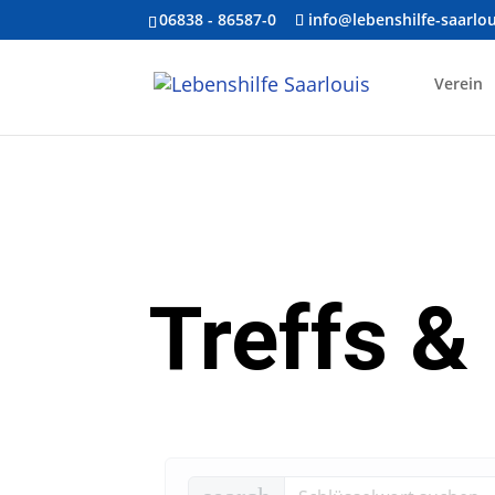
06838 - 86587-0
info@lebenshilfe-saarlou
Verein
Treffs &