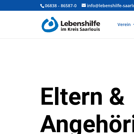
06838 - 86587-0
info@lebenshilfe-saarl
Verein
Eltern &
Angehör