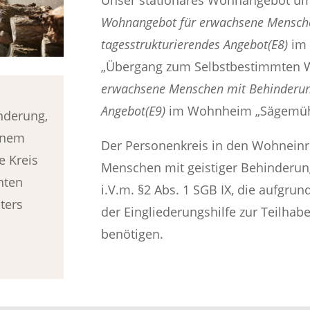
Unser stationäres Wohnangebot umf
Wohnangebot für
erwachsene Mensch
tagesstrukturierendes Angebot(E8)
im 
„Übergang zum Selbstbestimmten
erwachsene Menschen mit Behinderun
Angebot(E9)
im Wohnheim „Sägemüh
nderung,
einem
Der Personenkreis in den Wohnein
e Kreis
Menschen mit geistiger Behinderung
hten
i.V.m. §2 Abs. 1 SGB IX, die aufgru
ters
der Eingliederungshilfe zur Teilhab
benötigen.