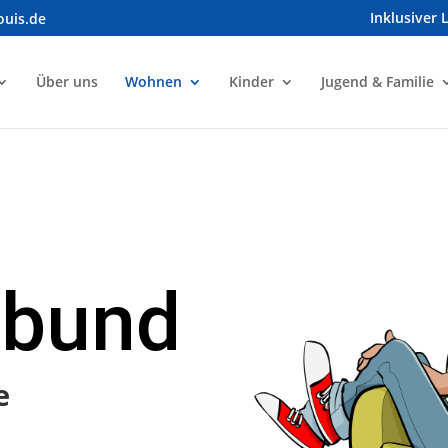
Inklusiver 
ouis.de
Über uns
Wohnen
Kinder
Jugend & Familie
r­bund
e