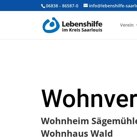
06838 - 86587-0
info@lebenshilfe-saarl
Verein
Wohn­­ve
Wohn­heim Säge­mühl
Wohn­haus Wald