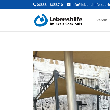
06838 - 86587-0
info@lebenshilfe-saarl
Verein