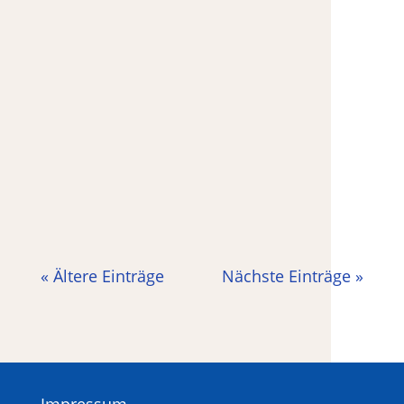
und Ausflügen ist Ziel unseres Projektes.
Groß und Klein sollen sich auf diese Weise
besser kennenlernen, ein Miteinander
erleben und die Inklusion aktiv
mitgestalten. Inklusion ist in unserem
Alltag der...
« Ältere Einträge
Nächste Einträge »