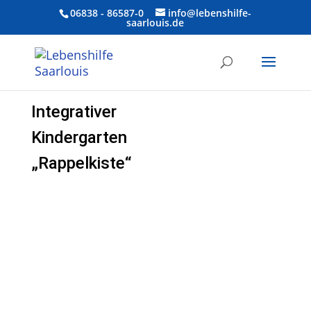
06838 - 86587-0
info@lebenshilfe-
saarlouis.de
Inte­grativer
Kinder­garten
„Rappel­kiste“