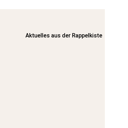
Aktuelles aus der Rappelkiste
Passend zur Weihnachtszeit wollten die
Kinder des Zauberwaldes aus dem
integrativen Kindergarten „Rappelkiste“
den Bewohnerinnen und Bewohnern des